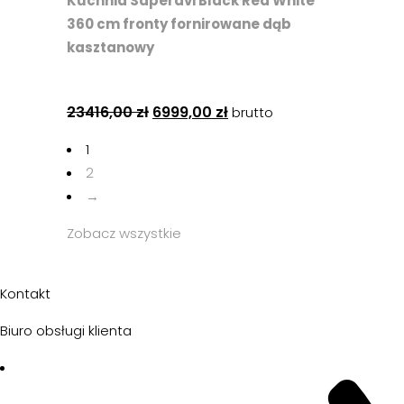
Kuchnia Saperavi Black Red White
360 cm fronty fornirowane dąb
kasztanowy
23416,00
zł
6999,00
zł
brutto
1
2
→
Zobacz wszystkie
Kontakt
Biuro obsługi klienta