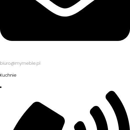
biuro@mymeble.pl
Kuchnie