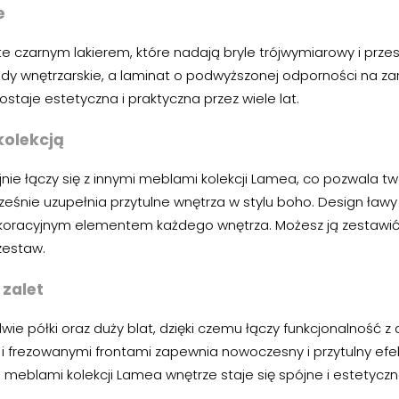
e
 czarnym lakierem, które nadają bryle trójwymiarowy i przes
ndy wnętrzarskie, a laminat o podwyższonej odporności na z
staje estetyczna i praktyczna przez wiele lat.
kolekcją
jnie łączy się z innymi meblami kolekcji Lamea, co pozwala t
ześnie uzupełnia przytulne wnętrza w stylu boho. Design ławy 
ekoracyjnym elementem każdego wnętrza. Możesz ją zestawić
zestaw.
zalet
ie półki oraz duży blat, dzięki czemu łączy funkcjonalność
i frezowanymi frontami zapewnia nowoczesny i przytulny efekt
i meblami kolekcji Lamea wnętrze staje się spójne i estetyczn