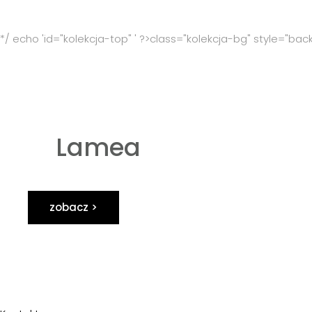
*/ echo 'id="kolekcja-top" ' ?>class="kolekcja-bg" style
Lamea
zobacz >