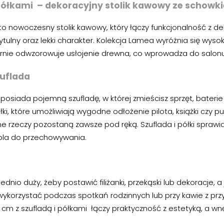
 półkami – dekoracyjny stolik kawowy ze schowk
to nowoczesny stolik kawowy, który łączy funkcjonalność z d
zytulny oraz lekki charakter. Kolekcja Lamea wyróżnia się wy
rnie odwzorowuje usłojenie drewna, co wprowadza do salonu n
uflada
posiada pojemną szufladę, w której zmieścisz sprzęt, baterie
ki, które umożliwiają wygodne odłożenie pilota, książki czy 
 rzeczy pozostaną zawsze pod ręką. Szuflada i półki sprawiają,
bla do przechowywania.
ednio duży, żeby postawić filiżanki, przekąski lub dekoracje,
orzystać podczas spotkań rodzinnych lub przy kawie z przyja
m z szufladą i półkami łączy praktyczność z estetyką, a wnętr