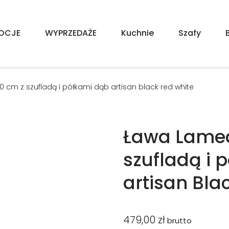
OCJE
WYPRZEDAŻE
Kuchnie
Szafy
0 cm z szufladą i półkami dąb artisan black red white
Ława Lamea
szufladą i 
artisan Bla
479,00
zł
brutto