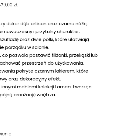
479,00
zł
.
y dekor dąb artisan oraz czarne nóżki,
e nowoczesny i przytulny charakter.
ufladę oraz dwie półki, które ułatwiają
e porządku w salonie.
 co pozwala postawić filiżanki, przekąski lub
zachować przestrzeń do użytkowania.
owania pokryte czarnym lakierem, które
owy oraz dekoracyjny efekt.
z innymi meblami kolekcji Lamea, tworząc
spójną aranżację wnętrza.
ienie