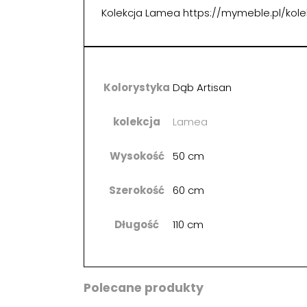
Kolekcja Lamea https://mymeble.pl/kol
Kolorystyka
Dąb Artisan
kolekcja
Lamea
Wysokość
50 cm
Szerokość
60 cm
Długość
110 cm
Polecane produkty