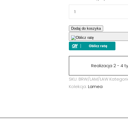
Wyrażam zgodę na prz
Dodaj do koszyka
My Meble Józef Fiedor z siedz
NIP: 5492375948 w celu korz
informacji na temat polityki
wyślij >
Realizacja 2 - 4 
SKU:
BRW/LAM/ŁAW
Kategori
Kolekcja:
Lamea