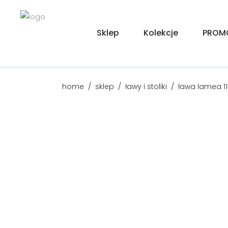
Sklep
Kolekcje
PROM
home
/
sklep
/
ławy i stoliki
/
ława lamea 11