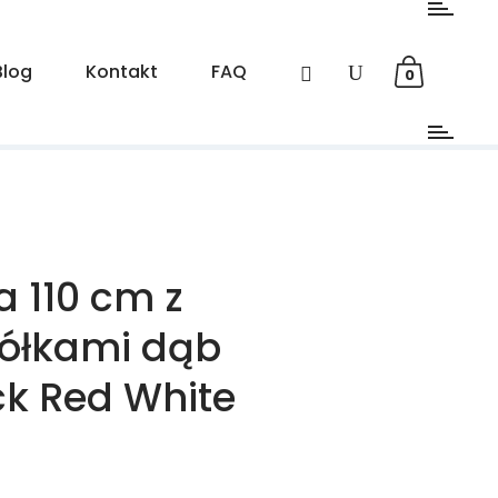
Blog
Kontakt
FAQ
0
 110 cm z
półkami dąb
ck Red White